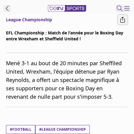
League Championship
ORTS CONNECT
EFL Championship : Match de l'année pour le Boxing Day
entre Wrexham et Sheffield United !
France
Edition
Replays
Mené 3-1 au bout de 20 minutes par Sheffiled
Podcasts
United, Wrexham, l'équipe détenue par Ryan
En Direct
Reynolds, a offert un spectacle magnifique à
ses supporters pour ce Boxing Day en
Gérer les
revenant de nulle part pour s'imposer 5-3.
notifications
Contactez nous
Grille TV
beINSPIRED
#FOOTBALL
#LEAGUE CHAMPIONSHIP
CGU