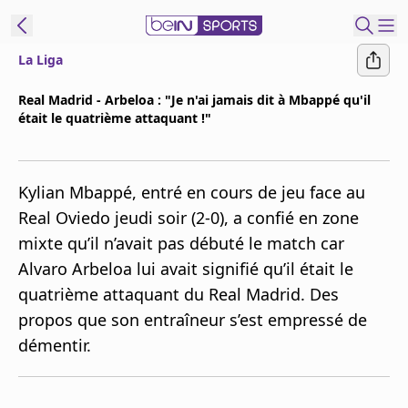
La Liga
ORTS CONNECT
Real Madrid - Arbeloa : "Je n'ai jamais dit à Mbappé qu'il
était le quatrième attaquant !"
France
Edition
Replays
Kylian Mbappé, entré en cours de jeu face au
Podcasts
Real Oviedo jeudi soir (2-0), a confié en zone
En Direct
mixte qu’il n’avait pas débuté le match car
Alvaro Arbeloa lui avait signifié qu’il était le
Gérer les
quatrième attaquant du Real Madrid. Des
notifications
propos que son entraîneur s’est empressé de
Contactez nous
démentir.
Grille TV
beINSPIRED
CGU