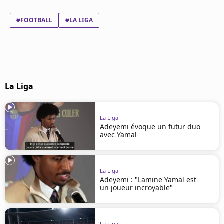
Mentions légales
Cookies
#FOOTBALL
#LA LIGA
Protection des données
Paramétrer mon consentement
La Liga
La Liga
Adeyemi évoque un futur duo
avec Yamal
La Liga
Adeyemi : "Lamine Yamal est
un joueur incroyable"
La Liga