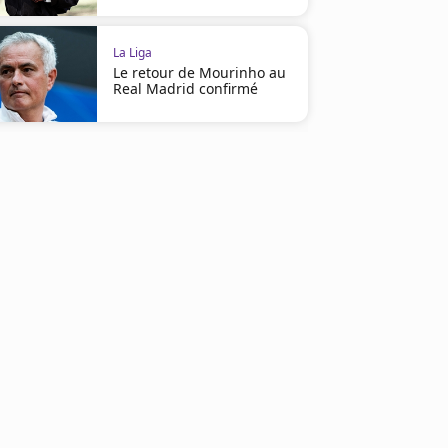
La Liga
Le retour de Mourinho au
Real Madrid confirmé
La Liga
La Liga
Le coup de casque de Morata,
Match dingue entre Vallad
l'Atlético devant !
Majorque