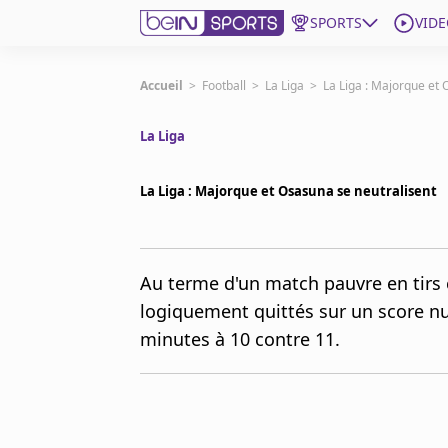
SPORTS
VIDE
beIN SPORTS CONNECT
Accueil
>
Football
>
La Liga
>
La Liga : Majorque et 
La Liga
Edition
France
La Liga : Majorque et Osasuna se neutralisent
Replays
Podcasts
En Direct
Au terme d'un match pauvre en tirs 
logiquement quittés sur un score nul
Gérer les notifications
minutes à 10 contre 11.
Contactez nous
Grille TV
beINSPIRED
CGU
Mentions légales