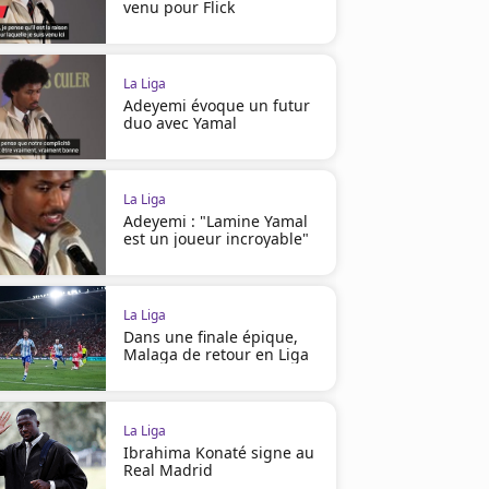
venu pour Flick
La Liga
Adeyemi évoque un futur
duo avec Yamal
La Liga
Adeyemi : "Lamine Yamal
est un joueur incroyable"
La Liga
La Liga
La Liga
Dans une finale épique,
Abde taille patron avec Osasuna
Abde, la pépite du Barça, s
Malaga de retour en Liga
face à Elche
un but fou
La Liga
Ibrahima Konaté signe au
Real Madrid