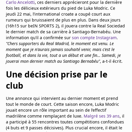
Carlo Ancelotti
, ces derniers apprécieront pour la dernière
Mentions légales
fois les délicieux extérieurs du pied de Luka Modric. Ce
Cookies
jeudi 22 mai, l’international croate a coupé court aux
Protection des données
rumeurs qui bruissaient de plus en plus. Dans deux jours
Paramétrer mon consentement
(16h15 sur beIN SPORTS 2), il jouera contre la Real Sociedad
le dernier match de sa carrière à Santiago-Bernabéu. Une
information qu’il a confirmée sur
son compte Instagram
.
"Chers supporters du Real Madrid, le moment est venu. Le
moment que je n'aurais jamais souhaité venir, mais c'est le
football, et dans la vie, tout a un début et une fin… Samedi, je
jouerai mon dernier match au Santiago Bernabéu"
, a-t-il écrit.
Une décision prise par le
club
Une annonce qui intervient au dernier moment et prend
tout le monde de court. Cette saison encore, Luka Modric
jouait encore un rôle important au sein de l’effectif
madrilène comme remplaçant de luxe.
Malgré ses 39 ans
, il
a participé à 55 rencontres toutes compétitions confondues
(4 buts et 9 passes décisives). Plus crucial encore, il était le