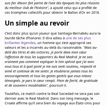
suis fier d’avoir fait partie de l’une des époques les plus réussies
du meilleur club de l’histoire"
, a ajouté celui qui a profité de
ces triomphes collectifs pour obtenir le Ballon d’Or en 2018.
Un simple au revoir
C’est donc plus qu’un joueur que Santiago-Bernabéu aura la
lourde tâche d’honorer. Il dira adieu à
une de ses plus
brillantes légendes
, un homme qui s’est approprié ses
valeurs et les a incarnés au-delà du raisonnable.
"Mais au-
delà des titres et des victoires, je porte dans mon cœur
l'affection de tous les supporters du Real Madrid. Je ne sais
vraiment pas comment expliquer le lien spécial que j'ai avec
vous tous et à quel point je me suis senti soutenu, respecté et
aimé et continue de me sentir. Je n’oublierai jamais tous les
encouragements et tous les gestes gentils que vous m’avez
témoignés. Je pars le cœur rempli. Plein de fierté, de gratitude
et de souvenirs inoubliables"
, poursuit-il.
Toutefois, ce match contre la Real Sociedad ne sera pas son
dernier avec le Real Madrid. Dans son long message, le
Croate affirme qu’il sera bien du voyage aux États-Unis pour