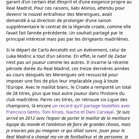
garant d’un certain état d’esprit et d’une exigence propre au
Real Madrid. Pour ces raisons, Xabi Alonso, attendu pour
devenir le nouvel entraîneur des Merengues, avait
demandé à sa direction de prolonger d’une saison
supplémentaire le contrat de la légende croate, comme elle
l’avait fait l’année précédente. Un souhait partagé par le
principal intéressé mais pas par les dirigeants madrilènes.
Si le départ de Carlo Ancelotti est un événement, celui de
Luka Modric a tout d’un séisme. En effet, le natif de Zadar
n’est pas un joueur comme les autres. Il incarne la récente
période dorée du Real Madrid, ces treize dernières années
au cours desquels les Merengues ont ressuscité pour
imposer une fois de plus leur implacable joug à toute
l’Europe. Avec le maillot blanc, le Croate a remporté un total
de 28 titres, plus que tout autre joueur dans l’histoire du
club madrilène. Parmi ces titres, on retrouve six Ligue des
champions, là encore
un record qu’il partage toutefois avec
Francisco Gento, Toni Kroos, Nacho et Dani Carvajal
.
"Je suis
arrivé en 2012 avec l'espoir de porter le maillot de la meilleure
équipe du monde et l'ambition de faire de grandes choses, mais
je n'aurais pas pu imaginer ce qui allait suivre. Jouer pour le
Real Madrid a changé ma vie de footballeur et de personne. Je