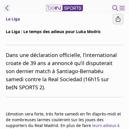
La Liga
ORTS CONNECT
La Liga : Le temps des adieux pour Luka Modric
France
Edition
Dans une déclaration officielle, l’international
Replays
croate de 39 ans a annoncé qu’il disputerait
Podcasts
son dernier match à Santiago-Bernabéu
En Direct
samedi contre la Real Sociedad (16h15 sur
beIN SPORTS 2).
Gérer les
notifications
Contactez nous
Grille TV
L’émotion sera forte, très forte samedi en fin d’après-midi et
beINSPIRED
de nombreuses larmes couleront sur les joues des
supporters du Real Madrid. En plus de faire
CGU
leurs adieux à