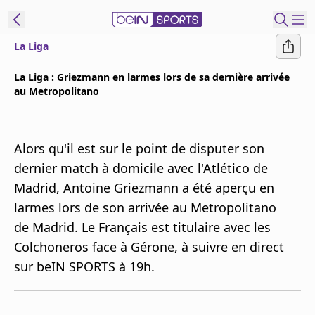
La Liga
ORTS CONNECT
La Liga : Griezmann en larmes lors de sa dernière arrivée
au Metropolitano
France
Edition
Replays
Alors qu'il est sur le point de disputer son
Podcasts
dernier match à domicile avec l'Atlético de
En Direct
Madrid, Antoine Griezmann a été aperçu en
larmes lors de son arrivée au Metropolitano
Gérer les
de Madrid. Le Français est titulaire avec les
notifications
Colchoneros face à Gérone, à suivre en direct
Contactez nous
sur beIN SPORTS à 19h.
Grille TV
beINSPIRED
CGU