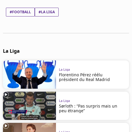
Mentions légales
Cookies
#FOOTBALL
#LA LIGA
Protection des données
Paramétrer mon consentement
La Liga
La Liga
Florentino Pérez réélu
président du Real Madrid
La Liga
Sørloth : “Pas surpris mais un
peu étrange”
La Liga