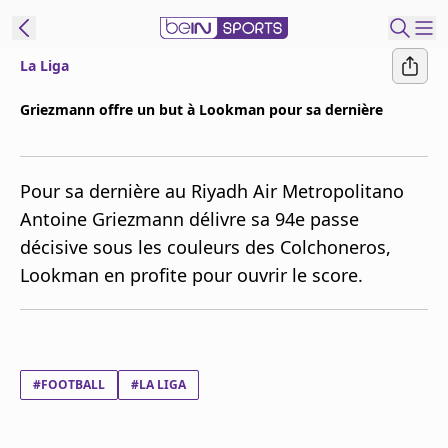
La Liga
ORTS CONNECT
Griezmann offre un but à Lookman pour sa dernière
France
Edition
Pour sa dernière au Riyadh Air Metropolitano
Replays
Antoine Griezmann délivre sa 94e passe
Podcasts
décisive sous les couleurs des Colchoneros,
En Direct
Lookman en profite pour ouvrir le score.
Gérer les
notifications
Contactez nous
#FOOTBALL
#LA LIGA
Grille TV
beINSPIRED
CGU