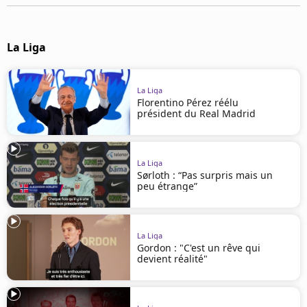
Mentions légales
Cookies
Protection des données
La Liga
Paramétrer mon consentement
La Liga
Florentino Pérez réélu
président du Real Madrid
La Liga
Sørloth : “Pas surpris mais un
peu étrange”
La Liga
Gordon : "C'est un rêve qui
devient réalité"