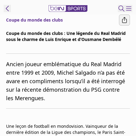
Coupe du monde des clubs
ORTS CONNECT
Coupe du monde des clubs : Une légende du Real Madrid
sous le charme de Luis Enrique et d’Ousmane Dembélé
France
Edition
Replays
Ancien joueur emblématique du Real Madrid
Podcasts
entre 1999 et 2009, Michel Salgado n’a pas été
En Direct
avare en compliments lorsqu’il a été interrogé
sur la récente démonstration du PSG contre
Gérer les
les Merengues.
notifications
Contactez nous
Grille TV
beINSPIRED
Une leçon de football en mondovision. Vainqueur de la
dernière édition de la Ligue des champions, le Paris Saint-
CGU