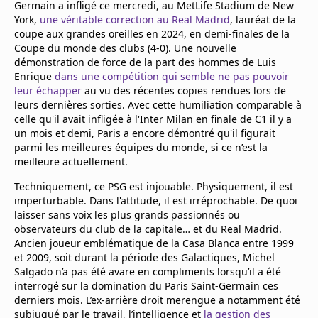
Germain a infligé ce mercredi, au MetLife Stadium de New
Mentions légales
York,
une véritable correction au Real Madrid
, lauréat de la
Cookies
coupe aux grandes oreilles en 2024, en demi-finales de la
Protection des données
Coupe du monde des clubs (4-0). Une nouvelle
Paramétrer mon consentement
démonstration de force de la part des hommes de Luis
Enrique
dans une compétition qui semble ne pas pouvoir
leur échapper
au vu des récentes copies rendues lors de
leurs dernières sorties. Avec cette humiliation comparable à
celle qu'il avait infligée à l'Inter Milan en finale de C1 il y a
un mois et demi, Paris a encore démontré qu'il figurait
parmi les meilleures équipes du monde, si ce n’est la
meilleure actuellement.
Techniquement, ce PSG est injouable. Physiquement, il est
imperturbable. Dans l'attitude, il est irréprochable. De quoi
laisser sans voix les plus grands passionnés ou
observateurs du club de la capitale… et du Real Madrid.
Ancien joueur emblématique de la Casa Blanca entre 1999
et 2009, soit durant la période des Galactiques, Michel
Salgado n’a pas été avare en compliments lorsqu’il a été
interrogé sur la domination du Paris Saint-Germain ces
derniers mois. L’ex-arrière droit merengue a notamment été
subjugué par le travail, l’intelligence et
la gestion des