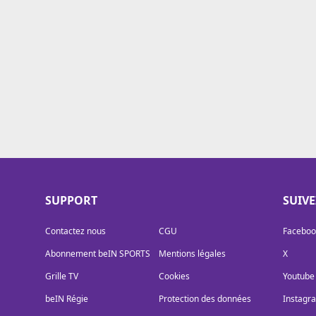
Cookies
Protection des données
Paramétrer mon consentement
SUPPORT
SUIV
Contactez nous
CGU
Faceboo
Abonnement beIN SPORTS
Mentions légales
X
Grille TV
Cookies
Youtube
beIN Régie
Protection des données
Instagr