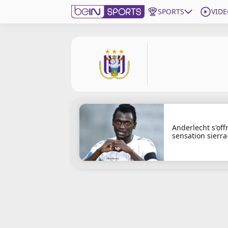
SPORTS
VIDE
beIN SPORTS CONNECT
Edition
France
Replays
Podcasts
Anderlecht s'offr
En Direct
sensation sierra
léonaise
Gérer les notifications
Contactez nous
Grille TV
beINSPIRED
CGU
Mentions légales