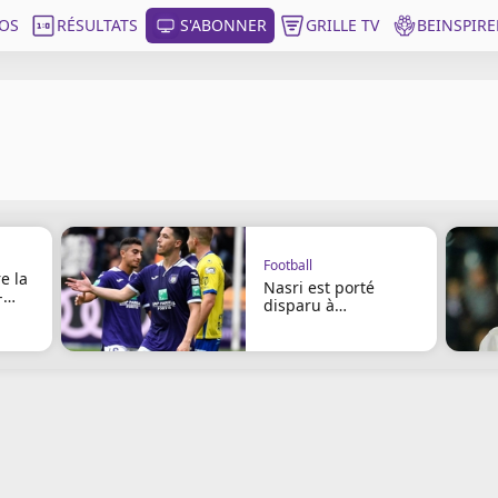
OS
RÉSULTATS
S'ABONNER
GRILLE TV
BEINSPIRE
Football
e la
Nasri est porté
-
disparu à
Anderlecht