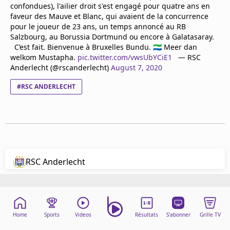
confondues), l'ailier droit s'est engagé pour quatre ans en
Mentions légales
faveur des Mauve et Blanc, qui avaient de la concurrence
Cookies
pour le joueur de 23 ans, un temps annoncé au RB
Protection des données
Salzbourg, au Borussia Dortmund ou encore à Galatasaray.
Paramétrer mon consentement
C’est fait. Bienvenue à Bruxelles Bundu. 🇸🇱 Meer dan
welkom Mustapha.
pic.twitter.com/vwsUbYCiE1
— RSC
Anderlecht (@rscanderlecht)
August 7, 2020
#RSC ANDERLECHT
RSC Anderlecht
Home
Sports
Videos
Résultats
S'abonner
Grille TV