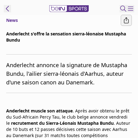
News
ORTS CONNECT
Anderlecht s'offre la sensation sierra-léonaise Mustapha
Bundu
France
Edition
Replays
Anderlecht annonce la signature de Mustapha
Podcasts
Bundu, l'ailier sierra-léonais d'Aarhus, auteur
En Direct
d'une saison canon au Danemark.
Gérer les
notifications
Anderlecht muscle son attaque
. Après avoir obtenu le prêt
Contactez nous
du Sud-Africain Percy Tau, le club belge annonce vendredi
Grille TV
le
recrutement du Sierra-Léonais Mustapha Bundu
. Auteur
beINSPIRED
de 10 buts et 12 passes décisives cette saison avec Aarhus
CGU
au Danemark (sur 31 matchs toutes compétitions