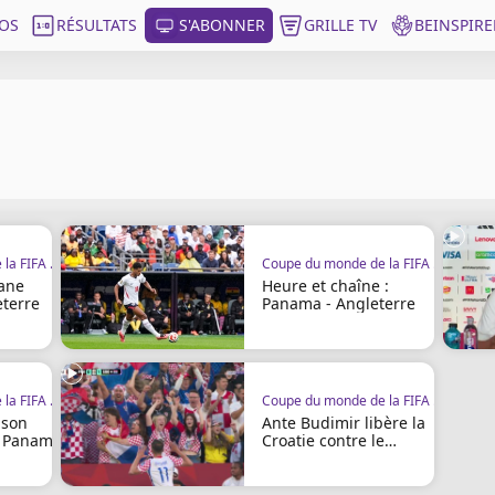
OS
RÉSULTATS
S'ABONNER
GRILLE TV
BEINSPIRE
Coupe du monde de la FIFA 2026
Coupe du monde de la FIFA 2026
ane
Heure et chaîne :
eterre
Panama - Angleterre
Coupe du monde de la FIFA 2026
Coupe du monde de la FIFA 2026
 son
Ante Budimir libère la
u Panama
Croatie contre le
Panama !