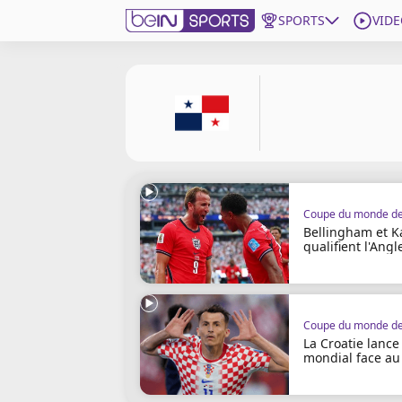
SPORTS
VIDE
beIN SPORTS CONNECT
Edition
France
Replays
Podcasts
En Direct
Bellingham et K
qualifient l'Angl
Gérer les notifications
Contactez nous
Grille TV
La Croatie lance
beINSPIRED
mondial face a
CGU
Mentions légales