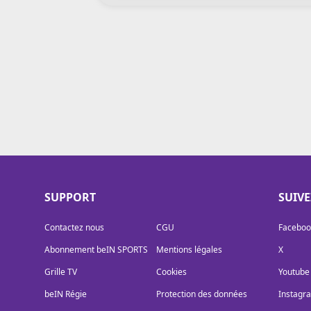
Cookies
Protection des données
Paramétrer mon consentement
SUPPORT
SUIV
Contactez nous
CGU
Faceboo
Abonnement beIN SPORTS
Mentions légales
X
Grille TV
Cookies
Youtube
beIN Régie
Protection des données
Instagr