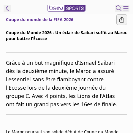
Coupe du monde de la FIFA 2026
ORTS CONNECT
Coupe du Monde 2026 : Un éclair de Saibari suffit au Maroc
pour battre l'Écosse
France
Edition
Replays
Grâce à un but magnifique d'Ismaël Saibari
Podcasts
dès la deuxième minute, le Maroc a assuré
En Direct
l'essentiel sans être flamboyant contre
l'Ecosse lors de la deuxième journée du
Gérer les
groupe C. Avec 4 points, les Lions de l'Atlas
notifications
ont fait un grand pas vers les 16es de finale.
Contactez nous
Grille TV
beINSPIRED
CGU
Le Maroc poursuit son solide début de Coupe du Monde