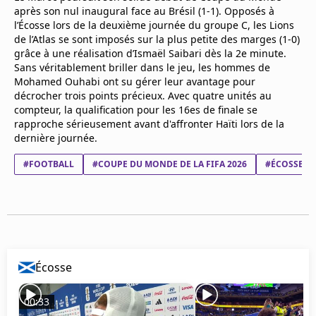
Mentions légales
après son nul inaugural face au Brésil (1-1). Opposés à
l’Écosse lors de la deuxième journée du groupe C, les Lions
Cookies
de l’Atlas se sont imposés sur la plus petite des marges (1-0)
Protection des données
grâce à une réalisation d’Ismaël Saibari dès la 2e minute.
Paramétrer mon consentement
Sans véritablement briller dans le jeu, les hommes de
Mohamed Ouhabi ont su gérer leur avantage pour
décrocher trois points précieux. Avec quatre unités au
compteur, la qualification pour les 16es de finale se
rapproche sérieusement avant d'affronter Haïti lors de la
dernière journée.
#FOOTBALL
#COUPE DU MONDE DE LA FIFA 2026
#ÉCOSSE
Écosse
00:33