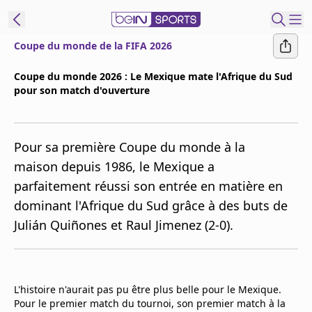
Coupe du monde de la FIFA 2026
ORTS CONNECT
Coupe du monde 2026 : Le Mexique mate l'Afrique du Sud
pour son match d'ouverture
France
Edition
Replays
Pour sa première Coupe du monde à la
Podcasts
maison depuis 1986, le Mexique a
En Direct
parfaitement réussi son entrée en matière en
dominant l'Afrique du Sud grâce à des buts de
Gérer les
Julián Quiñones et Raul Jimenez (2-0).
notifications
Contactez nous
Grille TV
beINSPIRED
L'histoire n'aurait pas pu être plus belle pour le Mexique.
Pour le premier match du tournoi, son premier match à la
CGU