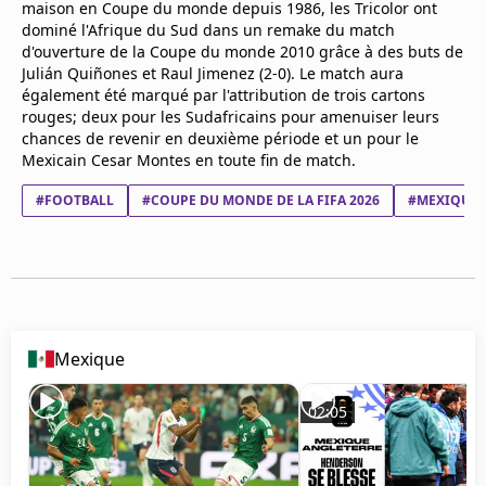
maison en Coupe du monde depuis 1986, les Tricolor ont
Mentions légales
dominé l'Afrique du Sud dans un remake du match
Cookies
d'ouverture de la Coupe du monde 2010 grâce à des buts de
Protection des données
Julián Quiñones et Raul Jimenez (2-0). Le match aura
Paramétrer mon consentement
également été marqué par l'attribution de trois cartons
rouges; deux pour les Sudafricains pour amenuiser leurs
chances de revenir en deuxième période et un pour le
Mexicain Cesar Montes en toute fin de match.
#FOOTBALL
#COUPE DU MONDE DE LA FIFA 2026
#MEXIQUE
Mexique
02:05