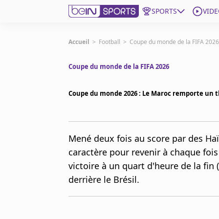
SPORTS
VIDE
beIN SPORTS CONNECT
Accueil
>
Football
>
Coupe du monde de la FIFA 2026
Coupe du monde de la FIFA 2026
Edition
France
Coupe du monde 2026 : Le Maroc remporte un thr
Replays
Podcasts
En Direct
Mené deux fois au score par des Haï
caractère pour revenir à chaque fois 
Gérer les notifications
victoire à un quart d'heure de la fin
Contactez nous
Grille TV
derrière le Brésil.
beINSPIRED
CGU
Mentions légales