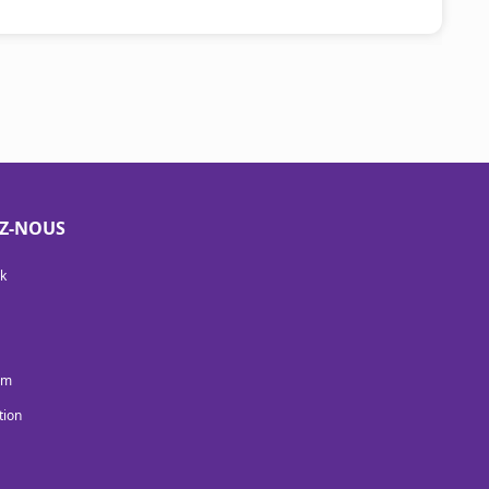
EZ-NOUS
k
am
tion