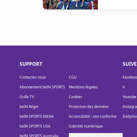
SUPPORT
SUIV
Contactez nous
CGU
Faceboo
Abonnement beIN SPORTS
Mentions légales
X
Grille TV
Cookies
Youtube
beIN Régie
Protection des données
Instagr
beIN SPORTS MENA
Accessibilité : non conforme
Dailymo
beIN SPORTS USA
Sobriété numérique
Paramétrer mon consentement
beIN SPORTS Australia