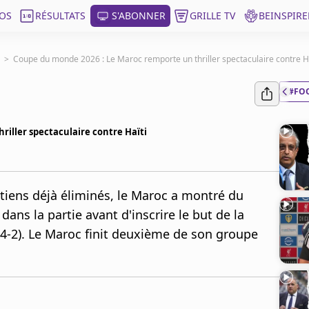
OS
RÉSULTATS
S'ABONNER
GRILLE TV
BEINSPIRE
>
Coupe du monde 2026 : Le Maroc remporte un thriller spectaculaire contre Ha
#FO
iller spectaculaire contre Haïti
tiens déjà éliminés, le Maroc a montré du
dans la partie avant d'inscrire le but de la
 (4-2). Le Maroc finit deuxième de son groupe