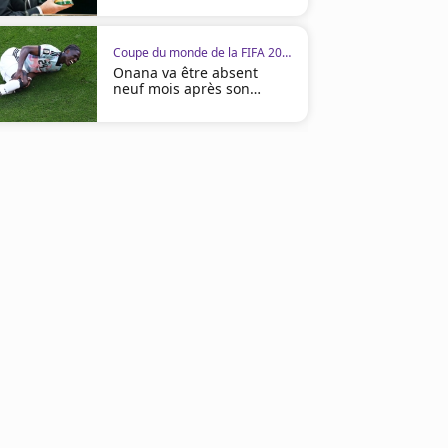
Coupe du monde de la FIFA 2026
Onana va être absent
neuf mois après son
opération
00:33
Coupe du monde de la FIFA 2026
Coupe du monde de la FIFA 2
Hakimi : « On savait que c’était un
Marquinhos : « Une victoi
match piège »
les supporters »