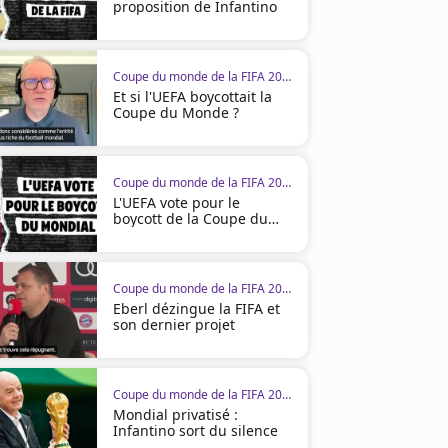
proposition de Infantino
Coupe du monde de la FIFA 2026
Et si l'UEFA boycottait la
Coupe du Monde ?
Coupe du monde de la FIFA 2026
L'UEFA vote pour le
boycott de la Coupe du
monde
00:26
00:37
Coupe du monde de la FIFA 2026
Eberl dézingue la FIFA et
son dernier projet
Coupe du monde de la FIFA 2026
Coupe du monde de la FIFA 2026
Coupe du monde de la FIFA 2
Mondial privatisé :
Mbappé : "Ce n'est pas l'équipe la
Deschamps heureux de vo
Infantino sort du silence
plus forte"
groupe épanoui