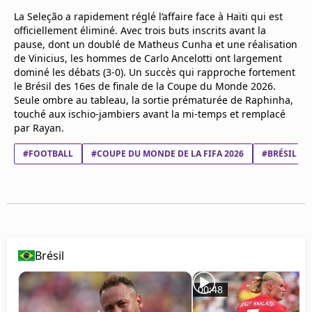
Mentions légales
La Seleção a rapidement réglé l’affaire face à Haïti qui est
Cookies
officiellement éliminé. Avec trois buts inscrits avant la
Protection des données
pause, dont un doublé de Matheus Cunha et une réalisation
de Vinicius, les hommes de Carlo Ancelotti ont largement
Paramétrer mon consentement
dominé les débats (3-0). Un succès qui rapproche fortement
le Brésil des 16es de finale de la Coupe du Monde 2026.
Seule ombre au tableau, la sortie prématurée de Raphinha,
touché aux ischio-jambiers avant la mi-temps et remplacé
par Rayan.
#FOOTBALL
#COUPE DU MONDE DE LA FIFA 2026
#BRÉSIL
Brésil
00:48