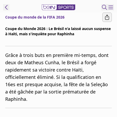
Coupe du monde de la FIFA 2026
ORTS CONNECT
Coupe du Monde 2026 : Le Brésil n'a laissé aucun suspense
à Haïti, mais s'inquiète pour Raphinha
France
Edition
Replays
Grâce à trois buts en première mi-temps, dont
Podcasts
deux de Matheus Cunha, le Brésil a forgé
En Direct
rapidement sa victoire contre Haïti,
officiellement éliminé. Si la qualification en
Gérer les
16es est presque acquise, la fête de la Seleção
notifications
a été gâchée par la sortie prématurée de
Contactez nous
Raphinha.
Grille TV
beINSPIRED
CGU