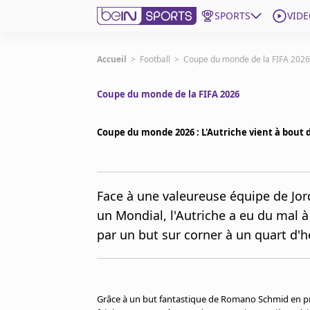
SPORTS
VIDE
beIN SPORTS CONNECT
Accueil
>
Football
>
Coupe du monde de la FIFA 2026
Coupe du monde de la FIFA 2026
Edition
France
Coupe du monde 2026 : L'Autriche vient à bout d
Replays
Podcasts
En Direct
Face à une valeureuse équipe de Jor
un Mondial, l'Autriche a eu du mal à 
Gérer les notifications
par un but sur corner à un quart d'heu
Contactez nous
Grille TV
beINSPIRED
CGU
Grâce à un but fantastique de Romano Schmid en prem
Mentions légales