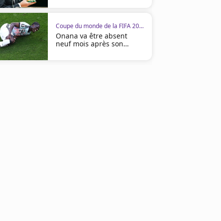
Coupe du monde de la FIFA 2026
Onana va être absent
neuf mois après son
opération
01:02
01:04
Coupe du monde de la FIFA 2026
Coupe du monde de la FIFA 2
Al-Tamari relance le suspens face
Lautaro et l'Albiceleste do
à l'Argentine !
la mise