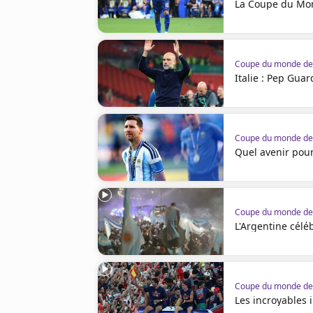
La Coupe du Mon
Coupe du monde de 
Italie : Pep Guar
Coupe du monde de 
Quel avenir pour
Coupe du monde de 
L'Argentine célé
Coupe du monde de 
Les incroyables