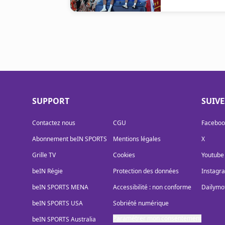
SUPPORT
SUIV
Contactez nous
CGU
Faceboo
Abonnement beIN SPORTS
Mentions légales
X
Grille TV
Cookies
Youtube
beIN Régie
Protection des données
Instagr
beIN SPORTS MENA
Accessibilité : non conforme
Dailymo
beIN SPORTS USA
Sobriété numérique
Paramétrer mon consentement
beIN SPORTS Australia