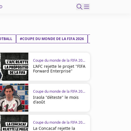
D
OTBALL
#COUPE DU MONDE DE LA FIFA 2026
#AUTRICHE
#JORD
Coupe du monde de la FIFA 2026
L'AFC rejette le projet "FIFA
Forward Enterprise"
Coupe du monde de la FIFA 2026
Iraola "déteste" le mois
d'août
Coupe du monde de la FIFA 2026
La Concacaf rejette la