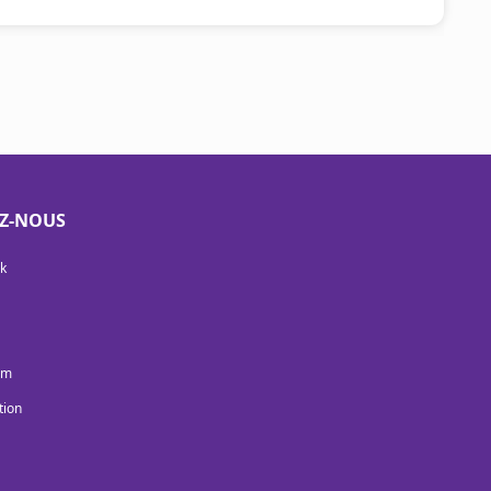
EZ-NOUS
k
am
tion