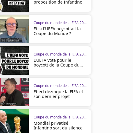
proposition de Infantino
Coupe du monde de la FIFA 2026
Et si l'UEFA boycottait la
Coupe du Monde ?
Coupe du monde de la FIFA 2026
L'UEFA vote pour le
boycott de la Coupe du
monde
01:05
00:29
Coupe du monde de la FIFA 2026
Eberl dézingue la FIFA et
son dernier projet
Coupe du monde de la FIFA 2026
Coupe du monde de la FIFA 2
Coupe du monde de la FIFA 2026
L'Espagne écrase l'Autriche sans
Alaba : «L'Espagne, claire
Mondial privatisé :
Infantino sort du silence
trembler
parmi les favoris»