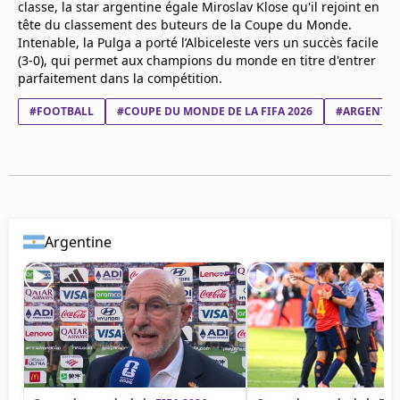
classe, la star argentine égale Miroslav Klose qu'il rejoint en
Mentions légales
tête du classement des buteurs de la Coupe du Monde.
Cookies
Intenable, la Pulga a porté l’Albiceleste vers un succès facile
Protection des données
(3-0), qui permet aux champions du monde en titre d'entrer
Paramétrer mon consentement
parfaitement dans la compétition.
#FOOTBALL
#COUPE DU MONDE DE LA FIFA 2026
#ARGENTIN
Argentine