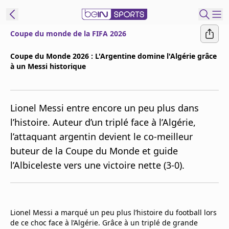
Coupe du monde de la FIFA 2026
ORTS CONNECT
Coupe du Monde 2026 : L'Argentine domine l'Algérie grâce
à un Messi historique
France
Edition
Replays
Lionel Messi entre encore un peu plus dans
Podcasts
l’histoire. Auteur d’un triplé face à l’Algérie,
En Direct
l’attaquant argentin devient le co-meilleur
buteur de la Coupe du Monde et guide
Gérer les
l’Albiceleste vers une victoire nette (3-0).
notifications
Contactez nous
Grille TV
beINSPIRED
Lionel Messi a marqué un peu plus l’histoire du football lors
de ce choc face à l’Algérie. Grâce à un triplé de grande
CGU