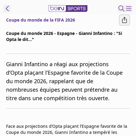
Coupe du monde de la FIFA 2026
ORTS CONNECT
Coupe du monde 2026 - Espagne - Gianni Infantino : "Si
Opta le dit..."
France
Edition
Replays
Gianni Infantino a réagi aux projections
Podcasts
d’Opta plaçant l’Espagne favorite de la Coupe
En Direct
du monde 2026, rappelant que de
nombreuses équipes peuvent prétendre au
Gérer les
titre dans une compétition très ouverte.
notifications
Contactez nous
Grille TV
beINSPIRED
Face aux projections d’Opta plaçant l’Espagne favorite de la
Coupe du monde 2026, Gianni Infantino a tempéré les
CGU