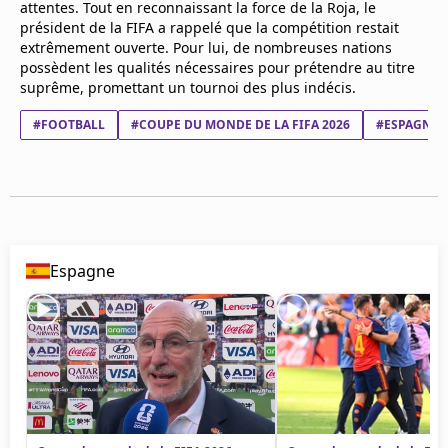
attentes. Tout en reconnaissant la force de la Roja, le
Mentions légales
président de la FIFA a rappelé que la compétition restait
Cookies
extrêmement ouverte. Pour lui, de nombreuses nations
Protection des données
possèdent les qualités nécessaires pour prétendre au titre
Paramétrer mon consentement
suprême, promettant un tournoi des plus indécis.
#FOOTBALL
#COUPE DU MONDE DE LA FIFA 2026
#ESPAGNE
Espagne