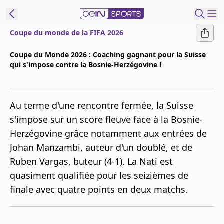
Coupe du monde de la FIFA 2026
ORTS CONNECT
Coupe du Monde 2026 : Coaching gagnant pour la Suisse
qui s'impose contre la Bosnie-Herzégovine !
France
Edition
Replays
Au terme d'une rencontre fermée, la Suisse
Podcasts
s'impose sur un score fleuve face à la Bosnie-
En Direct
Herzégovine grâce notamment aux entrées de
Johan Manzambi, auteur d'un doublé, et de
Gérer les
Ruben Vargas, buteur (4-1). La Nati est
notifications
quasiment qualifiée pour les seizièmes de
Contactez nous
finale avec quatre points en deux matchs.
Grille TV
beINSPIRED
CGU