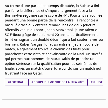
Mentions légales
Au terme d'une partie longtemps disputée, la Suisse a fini
Cookies
par faire la différence et s'impose largement face à la
Protection des données
Bosnie-Herzégovine sur le score de 4-1. Pourtant verrouillée
pendant une bonne partie de la rencontre, la rencontre a
Paramétrer mon consentement
basculé grâce aux entrées remarquées de deux joueurs
offensifs venus du banc. Johan Manzambi, jeune talent du
SC Fribourg âgé de seulement 20 ans, a particulièrement
brillé en signant un doublé décisif qui a fait sauter le verrou
bosnien. Ruben Vargas, lui aussi entré en jeu en cours de
match, a également trouvé le chemin des filets pour
parachever cette victoire convaincante de la Nati. Un succès
qui permet aux hommes de Murat Yakin de prendre une
option sérieuse sur la qualification pour les seizièmes de
finale, après un match d'ouverture conclu sur un match nul
frustrant face au Qatar.
#FOOTBALL
#COUPE DU MONDE DE LA FIFA 2026
#SUISSE