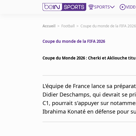
SPORTS
VIDE
beIN SPORTS CONNECT
Accueil
>
Football
>
Coupe du monde de la FIFA 2026
Coupe du monde de la FIFA 2026
Edition
France
Coupe du Monde 2026 : Cherki et Akliouche titula
Replays
Podcasts
En Direct
L'équipe de France lance sa préparati
Didier Deschamps, qui devrait se priv
Gérer les notifications
C1, pourrait s'appuyer sur notamme
Contactez nous
Grille TV
Ibrahima Konaté en défense pour su
beINSPIRED
CGU
Mentions légales