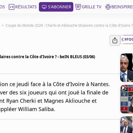
OS
RÉSULTATS
S'ABONNER
GRILLE TV
BEINSPIRE
>
Coupe du Monde 2026 : Cherki et Akliouche titulaires contre la Côte d'Ivoire 
#FO
ires contre la Côte d'Ivoire ? - beIN BLEUS (03/06)
on ce jeudi face à la Côte d'Ivoire à Nantes.
er des six joueurs qui ont joué la finale de
nt Ryan Cherki et Magnes Akliouche et
ppléer William Saliba.