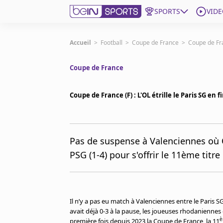
SPORTS
VIDE
beIN SPORTS CONNECT
Accueil
>
Football
>
Coupe de France
>
Coupe de Fran
Coupe de France
Edition
France
Coupe de France (F) : L'OL étrille le Paris SG en f
Replays
Podcasts
En Direct
Pas de suspense à Valenciennes où 
PSG (1-4) pour s'offrir le 11ème titr
Gérer les notifications
Contactez nous
Grille TV
beINSPIRED
Il n’y a pas eu match à Valenciennes entre le Paris SG
CGU
avait déjà 0-3 à la pause, les joueuses rhodaniennes 
Mentions légales
è
première fois depuis 2023 la Coupe de France, la 11