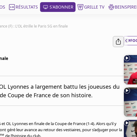
OS
RÉSULTATS
S'ABONNER
GRILLE TV
BEINSPIRE
ce (F) : L'OL étrille le Paris SG en finale
#FO
inale
OL Lyonnes a largement battu les joueuses du
e de Coupe de France de son histoire.
 et OL Lyonnes en finale de la Coupe de France (1-4). Alors qu’il y
ont géré leur avance au retour des vestiaires, pour s’adjuger pour la
me
de l’histoire du club.