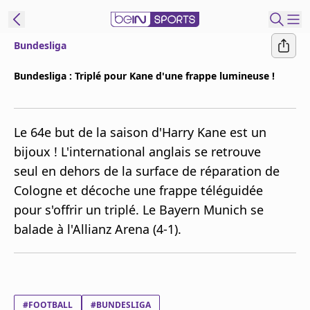
Bundesliga
ORTS CONNECT
Bundesliga : Triplé pour Kane d'une frappe lumineuse !
France
Edition
Le 64e but de la saison d'Harry Kane est un
Replays
bijoux ! L'international anglais se retrouve
Podcasts
seul en dehors de la surface de réparation de
En Direct
Cologne et décoche une frappe téléguidée
pour s'offrir un triplé. Le Bayern Munich se
Gérer les
balade à l'Allianz Arena (4-1).
notifications
Contactez nous
Grille TV
beINSPIRED
CGU
#FOOTBALL
#BUNDESLIGA