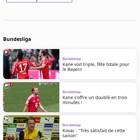
Mentions légales
Cookies
Protection des données
Paramétrer mon consentement
Bundesliga
Bundesliga
Kane voit triple, fête totale pour
le Bayern
Bundesliga
Kane s'offre un doublé en trois
minutes !
Bundesliga
Kovac : "Très satisfait de cette
saison"