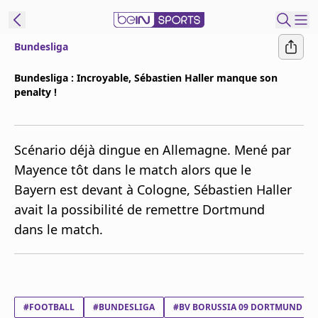
Bundesliga
ORTS CONNECT
Bundesliga : Incroyable, Sébastien Haller manque son
penalty !
France
Edition
Replays
Scénario déjà dingue en Allemagne. Mené par
Podcasts
Mayence tôt dans le match alors que le
En Direct
Bayern est devant à Cologne, Sébastien Haller
avait la possibilité de remettre Dortmund
Gérer les
dans le match.
notifications
Contactez nous
Grille TV
beINSPIRED
#FOOTBALL
#BUNDESLIGA
#BV BORUSSIA 09 DORTMUND
CGU