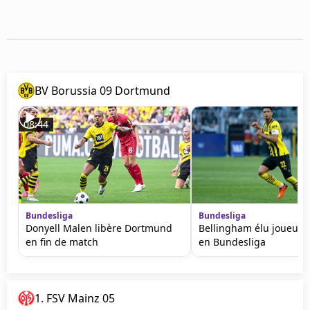
Mentions légales
Cookies
Protection des données
Paramétrer mon consentement
BV Borussia 09 Dortmund
08:44
Bundesliga
Bundesliga
Donyell Malen libère Dortmund
Bellingham élu joueur d
en fin de match
en Bundesliga
1. FSV Mainz 05