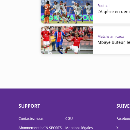
Football
L'Algérie en demi
Matchs amicaux
Mbaye buteur, l
SUPPORT
SUIV
Contactez nous
CGU
Faceboo
Abonnement beIN SPORTS
Mentions légales
X