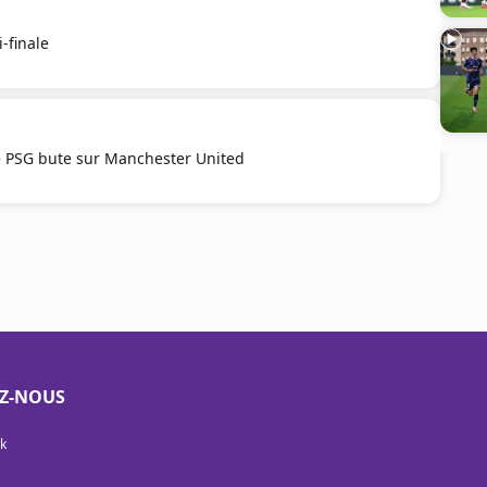
-finale
e PSG bute sur Manchester United
EZ-NOUS
k