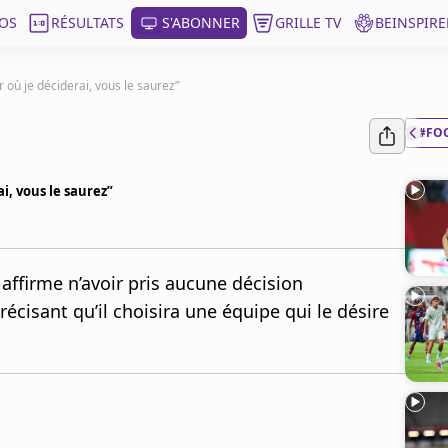
OS
RÉSULTATS
S'ABONNER
GRILLE TV
BEINSPIRE
r où je déciderai, vous le saurez”
#FO
i, vous le saurez”
affirme n’avoir pris aucune décision
écisant qu’il choisira une équipe qui le désire