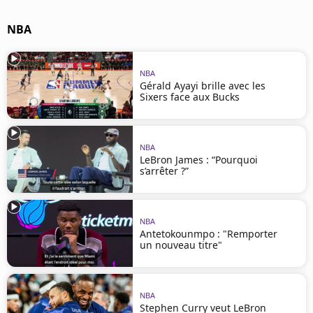
NBA
NBA
Gérald Ayayi brille avec les
Sixers face aux Bucks
NBA
LeBron James : “Pourquoi
s’arrêter ?”
NBA
Antetokounmpo : "Remporter
un nouveau titre"
NBA
Stephen Curry veut LeBron