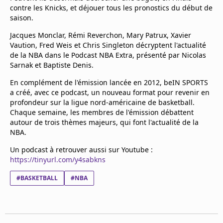
Mentions légales
contre les Knicks, et déjouer tous les pronostics du début de
saison.
Cookies
Protection des données
Jacques Monclar, Rémi Reverchon, Mary Patrux, Xavier
Paramétrer mon consentement
Vaution, Fred Weis et Chris Singleton décryptent l'actualité
de la NBA dans le Podcast NBA Extra, présenté par Nicolas
Sarnak et Baptiste Denis.
En complément de l'émission lancée en 2012, beIN SPORTS
a créé, avec ce podcast, un nouveau format pour revenir en
profondeur sur la ligue nord-américaine de basketball.
Chaque semaine, les membres de l'émission débattent
autour de trois thèmes majeurs, qui font l'actualité de la
NBA.
Un podcast à retrouver aussi sur Youtube :
https://tinyurl.com/y4sabkns
#BASKETBALL
#NBA