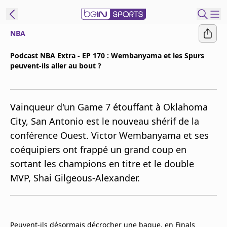
NBA
ORTS CONNECT
Podcast NBA Extra - EP 170 : Wembanyama et les Spurs
peuvent-ils aller au bout ?
France
Edition
Replays
Vainqueur d'un Game 7 étouffant à Oklahoma
Podcasts
City, San Antonio est le nouveau shérif de la
En Direct
conférence Ouest. Victor Wembanyama et ses
coéquipiers ont frappé un grand coup en
Gérer les
sortant les champions en titre et le double
notifications
MVP, Shai Gilgeous-Alexander.
Contactez nous
Grille TV
beINSPIRED
CGU
Peuvent-ils désormais décrocher une bague, en Finals