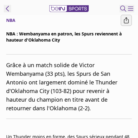
NBA
ORTS CONNECT
NBA : Wembanyama en patron, les Spurs reviennent à
hauteur d'Oklahoma City
France
Edition
Replays
Grâce à un match solide de Victor
Podcasts
Wembanyama (33 pts), les Spurs de San
En Direct
Antonio ont largement dominé le Thunder
d'Oklahoma City (103-82) pour revenir à
Gérer les
hauteur du champion en titre avant de
notifications
retourner dans l'Oklahoma (2-2).
Contactez nous
Grille TV
beINSPIRED
CGU
Un Thunder moins en forme, des Spurs sérieux pendant 48