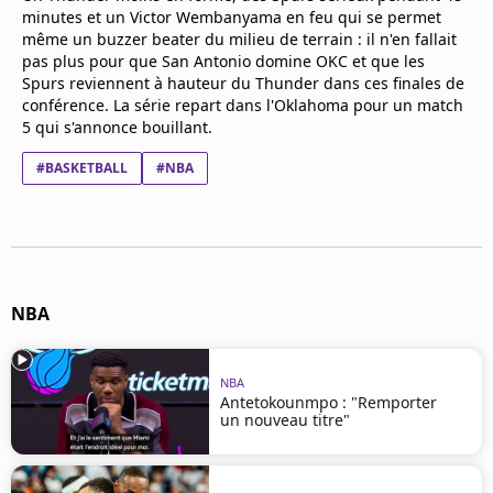
Mentions légales
minutes et un Victor Wembanyama en feu qui se permet
même un buzzer beater du milieu de terrain : il n'en fallait
Cookies
pas plus pour que San Antonio domine OKC et que les
Protection des données
Spurs reviennent à hauteur du Thunder dans ces finales de
Paramétrer mon consentement
conférence. La série repart dans l'Oklahoma pour un match
5 qui s'annonce bouillant.
#BASKETBALL
#NBA
NBA
NBA
Antetokounmpo : "Remporter
un nouveau titre"