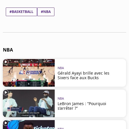
Mentions légales
Cookies
#BASKETBALL
#NBA
Protection des données
Paramétrer mon consentement
NBA
NBA
Gérald Ayayi brille avec les
Sixers face aux Bucks
NBA
LeBron James : “Pourquoi
s’arrêter ?”
NBA