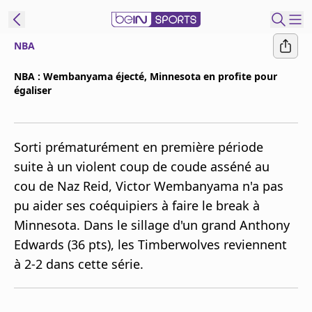
NBA
ORTS CONNECT
NBA : Wembanyama éjecté, Minnesota en profite pour
égaliser
France
Edition
Replays
Sorti prématurément en première période
Podcasts
suite à un violent coup de coude asséné au
En Direct
cou de Naz Reid, Victor Wembanyama n'a pas
pu aider ses coéquipiers à faire le break à
Gérer les
Minnesota. Dans le sillage d'un grand Anthony
notifications
Edwards (36 pts), les Timberwolves reviennent
Contactez nous
à 2-2 dans cette série.
Grille TV
beINSPIRED
CGU