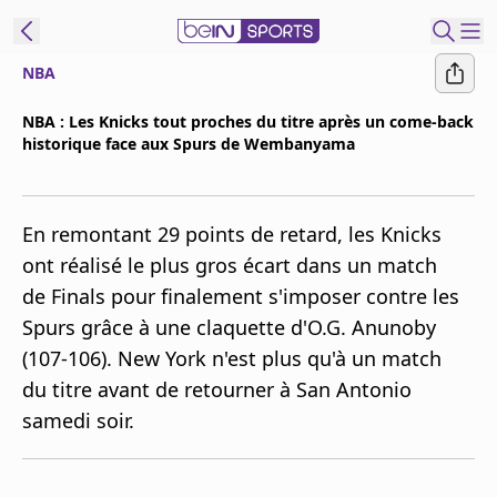
NBA
ORTS CONNECT
NBA : Les Knicks tout proches du titre après un come-back
historique face aux Spurs de Wembanyama
France
Edition
Replays
En remontant 29 points de retard, les Knicks
Podcasts
ont réalisé le plus gros écart dans un match
En Direct
de Finals pour finalement s'imposer contre les
Spurs grâce à une claquette d'O.G. Anunoby
Gérer les
(107-106). New York n'est plus qu'à un match
notifications
du titre avant de retourner à San Antonio
Contactez nous
samedi soir.
Grille TV
beINSPIRED
CGU