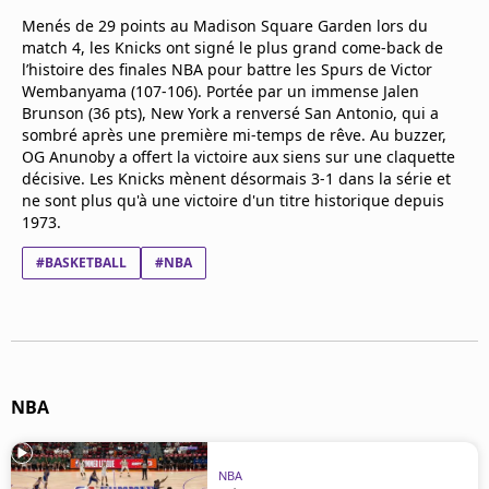
Mentions légales
Menés de 29 points au Madison Square Garden lors du
Cookies
match 4, les Knicks ont signé le plus grand come-back de
Protection des données
l’histoire des finales NBA pour battre les Spurs de Victor
Wembanyama (107-106). Portée par un immense Jalen
Paramétrer mon consentement
Brunson (36 pts), New York a renversé San Antonio, qui a
sombré après une première mi-temps de rêve. Au buzzer,
OG Anunoby a offert la victoire aux siens sur une claquette
décisive. Les Knicks mènent désormais 3-1 dans la série et
ne sont plus qu'à une victoire d'un titre historique depuis
1973.
#BASKETBALL
#NBA
NBA
NBA