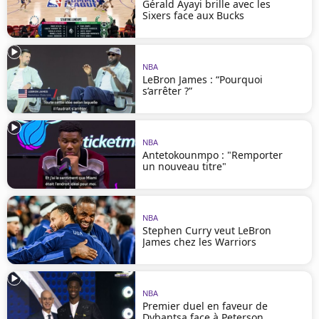
Gérald Ayayi brille avec les
Sixers face aux Bucks
NBA
LeBron James : “Pourquoi
s’arrêter ?”
NBA
Antetokounmpo : "Remporter
un nouveau titre"
NBA
Stephen Curry veut LeBron
James chez les Warriors
NBA
Premier duel en faveur de
Dybantsa face à Peterson