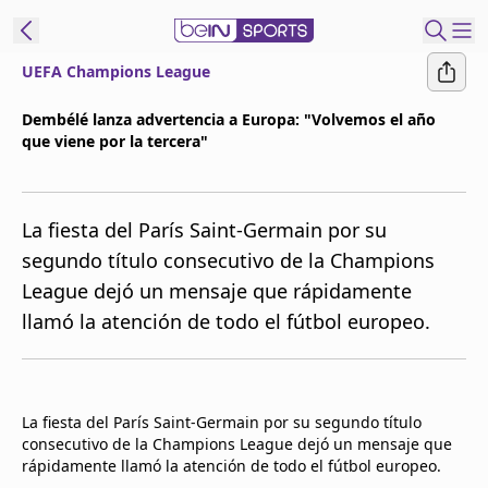
UEFA Champions League
t Bein
Dembélé lanza advertencia a Europa: "Volvemos el año
que viene por la tercera"
EN
ES
Language
United States
Edition
La fiesta del París Saint-Germain por su
segundo título consecutivo de la Champions
beIN XTRA
League dejó un mensaje que rápidamente
llamó la atención de todo el fútbol europeo.
Administrar
notificaciones
Programación
Contáctanos
La fiesta del París Saint-Germain por su segundo título
consecutivo de la Champions League dejó un mensaje que
rápidamente llamó la atención de todo el fútbol europeo.