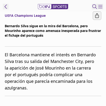
UEFA Champions League
t Bein
Bernardo Silva sigue en la mira del Barcelona, pero
Mourinho aparece como amenaza inesperada para frustrar
EN
ES
Language
el fichaje del portugués
United States
Edition
El Barcelona mantiene el interés en Bernardo
beIN XTRA
Silva tras su salida del Manchester City, pero
la aparición de José Mourinho en la carrera
Administrar
por el portugués podría complicar una
notificaciones
operación que parecía encaminada para los
Programación
azulgranas.
Contáctanos