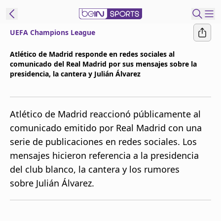
UEFA Champions League
t Bein
Atlético de Madrid responde en redes sociales al
comunicado del Real Madrid por sus mensajes sobre la
EN
ES
Language
presidencia, la cantera y Julián Álvarez
United States
Edition
Atlético de Madrid reaccionó públicamente al
beIN XTRA
comunicado emitido por Real Madrid con una
serie de publicaciones en redes sociales. Los
Administrar
mensajes hicieron referencia a la presidencia
notificaciones
del club blanco, la cantera y los rumores
Programación
sobre Julián Álvarez.
Contáctanos