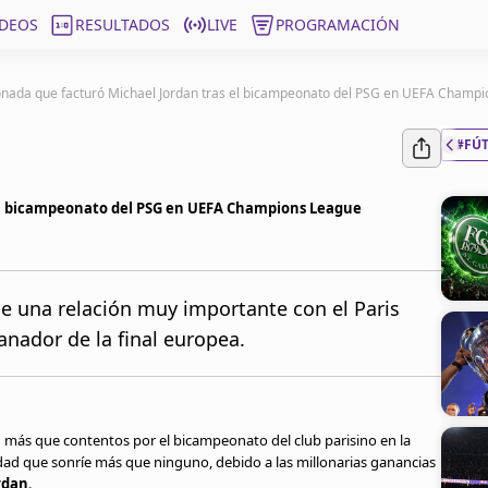
ÍDEOS
RESULTADOS
LIVE
PROGRAMACIÓN
onada que facturó Michael Jordan tras el bicampeonato del PSG en UEFA Champ
#FÚ
 el bicampeonato del PSG en UEFA Champions League
ne una relación muy importante con el Paris
anador de la final europea.
n más que contentos por el bicampeonato del club parisino en la
dad que sonríe más que ninguno, debido a las millonarias ganancias
rdan
.