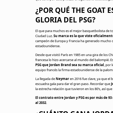
¿POR QUÉ THE GOAT 
GLORIA DEL PSG?
El que para muchos es el mejor basquetbolista de to
Ciudad Luz.
Su marca es la que viste oficialmente
campeón de Europa y Francia ha generado mucho diner
estadounidense.
Desde que visitó París en 1985 en una gira de los Ch
francesa lo hizo acercarse al mundo del balompié. E
PSG que Jordan Brand sea su marca oficial
, por 
equipo francés la firma estadounidense de la palom
La llegada de
Neymar
en 2016 fue clave, ya que el b
escuadra gala para dar el gran paso. Recordar que
J
la estrecha relación que tuvieron en los 80’s, así qu
El contrato entre Jordan y PSG es por más de 93
al 2032
.