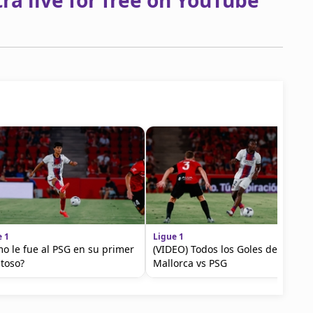
a live for free on YouTube
e 1
Ligue 1
o le fue al PSG en su primer
(VIDEO) Todos los Goles del
toso?
Mallorca vs PSG