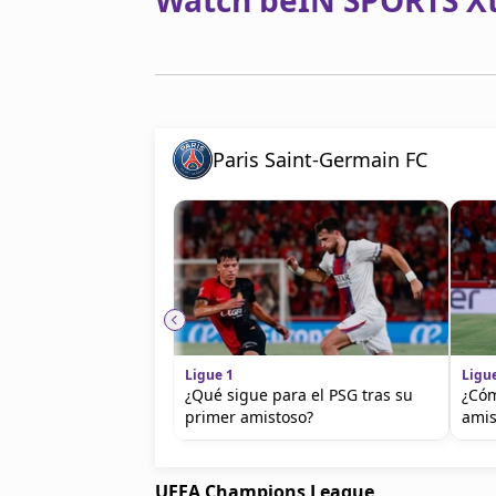
Watch beIN SPORTS Xtr
Paris Saint-Germain FC
Ligue 1
Ligu
¿Qué sigue para el PSG tras su
¿Cóm
primer amistoso?
amis
UEFA Champions League