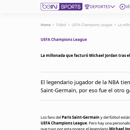
DEPORTES
V
Get Bein
Home
>
Fútbol
>
UEFA Champions League
>
La mill
UEFA Champions League
Language
EN
ES
Edition
United States
La millonada que facturó Michael Jordan tras
beIN XTRA
El legendario jugador de la NBA tie
Saint-Germain, por eso fue el otro g
Administrar notificaciones
Programación
Contáctanos
Los fans del
Paris Saint-Germain
y del fútbol está
UEFA Champions League
. Pero hay una personali
que tuvo por esta proeza: el legendario
Michael Jo