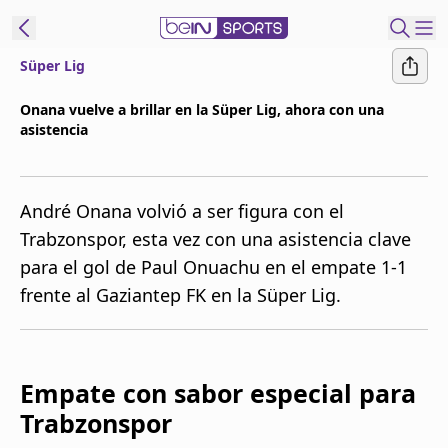
Süper Lig
t Bein
Onana vuelve a brillar en la Süper Lig, ahora con una
asistencia
EN
ES
Language
United States
Edition
André Onana volvió a ser figura con el
Trabzonspor, esta vez con una asistencia clave
beIN XTRA
para el gol de Paul Onuachu en el empate 1-1
frente al Gaziantep FK en la Süper Lig.
Administrar
notificaciones
Programación
Contáctanos
Empate con sabor especial para
Trabzonspor