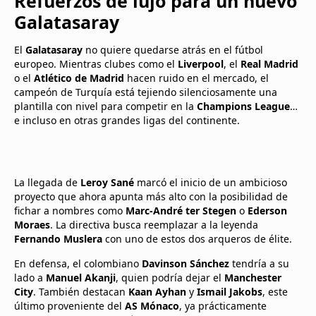
Refuerzos de lujo para un nuevo
Galatasaray
El
Galatasaray
no quiere quedarse atrás en el fútbol
europeo. Mientras clubes como el
Liverpool
, el
Real Madrid
o el
Atlético de Madrid
hacen ruido en el mercado, el
campeón de Turquía está tejiendo silenciosamente una
plantilla con nivel para competir en la
Champions League
…
e incluso en otras grandes ligas del continente.
La llegada de
Leroy Sané
marcó el inicio de un ambicioso
proyecto que ahora apunta más alto con la posibilidad de
fichar a nombres como
Marc-André ter Stegen
o
Ederson
Moraes
. La directiva busca reemplazar a la leyenda
Fernando Muslera
con uno de estos dos arqueros de élite.
En defensa, el colombiano
Davinson Sánchez
tendría a su
lado a
Manuel Akanji
, quien podría dejar el
Manchester
City
. También destacan
Kaan Ayhan
y
Ismail Jakobs
, este
último proveniente del
AS Mónaco
, ya prácticamente