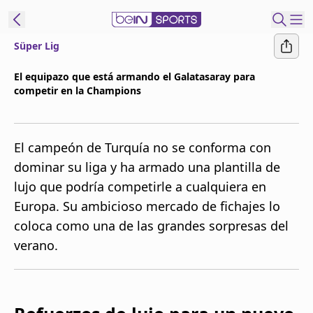
Süper Lig
t Bein
El equipazo que está armando el Galatasaray para
competir en la Champions
EN
ES
Language
United States
Edition
El campeón de Turquía no se conforma con
dominar su liga y ha armado una plantilla de
beIN XTRA
lujo que podría competirle a cualquiera en
Europa. Su ambicioso mercado de fichajes lo
Administrar
coloca como una de las grandes sorpresas del
notificaciones
verano.
Programación
Contáctanos