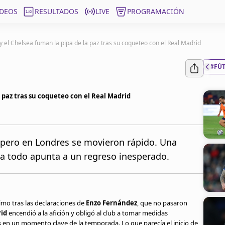
ÍDEOS
RESULTADOS
LIVE
PROGRAMACIÓN
 el Chelsea fuman la pipa de la paz tras su coqueteo con el Real Madrid
#FÚ
 paz tras su coqueteo con el Real Madrid
 pero en Londres se movieron rápido. Una
ra todo apunta a un regreso inesperado.
mo tras las declaraciones de
Enzo Fernández
, que no pasaron
id
encendió a la afición y obligó al club a tomar medidas
s en un momento clave de la temporada. Lo que parecía el inicio de