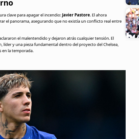
orno
gura clave para apagar el incendio:
Javier Pastore
. El ahora
rar el panorama, asegurando que no existía un conflicto real entre
clararon el malentendido y dejaron atrás cualquier tensión. El
, líder y una pieza fundamental dentro del proyecto del Chelsea,
 en la temporada.