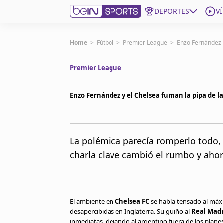
DEPORTES
V
Get Bein
Home
>
Fútbol
>
Premier League
>
Enzo Fernández y
Premier League
Language
EN
ES
Edition
United States
Enzo Fernández y el Chelsea fuman la pipa de la
beIN XTRA
La polémica parecía romperlo todo,
charla clave cambió el rumbo y aho
Administrar notificaciones
Programación
Contáctanos
El ambiente en
Chelsea FC
se había tensado al máxi
desapercibidas en Inglaterra. Su guiño al
Real Madr
inmediatas, dejando al argentino fuera de los plane