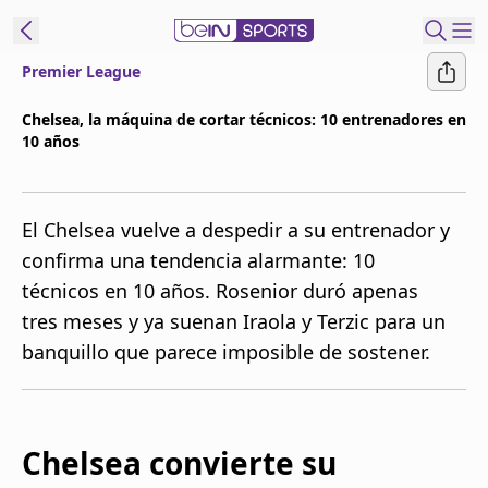
Premier League
t Bein
Chelsea, la máquina de cortar técnicos: 10 entrenadores en
10 años
EN
ES
Language
United States
Edition
El Chelsea vuelve a despedir a su entrenador y
confirma una tendencia alarmante: 10
beIN XTRA
técnicos en 10 años. Rosenior duró apenas
tres meses y ya suenan Iraola y Terzic para un
Administrar
banquillo que parece imposible de sostener.
notificaciones
Programación
Contáctanos
Chelsea convierte su