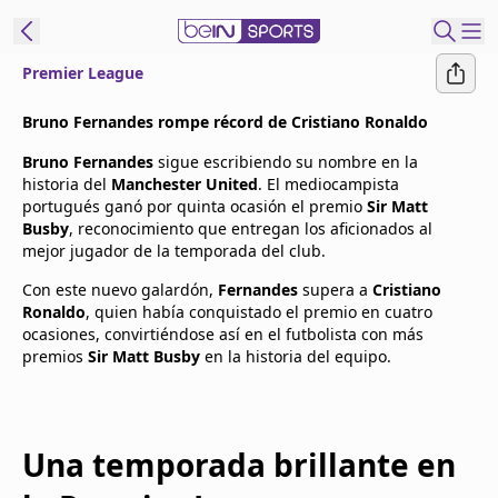
Premier League
t Bein
Bruno Fernandes rompe récord de Cristiano Ronaldo
Bruno Fernandes
sigue escribiendo su nombre en la
EN
ES
Language
historia del
Manchester United
. El mediocampista
portugués ganó por quinta ocasión el premio
Sir Matt
United States
Edition
Busby
, reconocimiento que entregan los aficionados al
mejor jugador de la temporada del club.
beIN XTRA
Con este nuevo galardón,
Fernandes
supera a
Cristiano
Ronaldo
, quien había conquistado el premio en cuatro
ocasiones, convirtiéndose así en el futbolista con más
Administrar
premios
Sir Matt Busby
en la historia del equipo.
notificaciones
Programación
Contáctanos
Una temporada brillante en