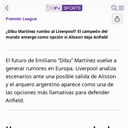
Premier League
t Bein
¿Dibu Martínez rumbo al Liverpool? El campeón del
mundo emerge como opción si Alisson deja Anfield
EN
ES
Language
United States
Edition
El futuro de Emiliano “Dibu” Martínez vuelve a
generar rumores en Europa. Liverpool analiza
beIN XTRA
escenarios ante una posible salida de Alisson
y el arquero argentino aparece como una de
Administrar
las opciones más llamativas para defender
notificaciones
Anfield.
Programación
Contáctanos