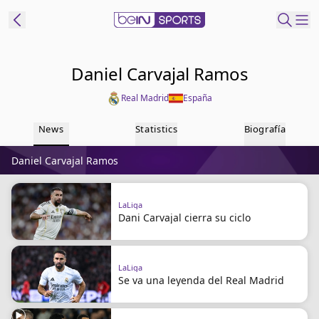
t Bein
Daniel Carvajal Ramos
Real Madrid
España
EN
ES
Language
News
Statistics
Biografía
United States
Edition
Daniel Carvajal Ramos
beIN XTRA
LaLiga
Dani Carvajal cierra su ciclo
Administrar
notificaciones
Programación
LaLiga
Contáctanos
Se va una leyenda del Real Madrid