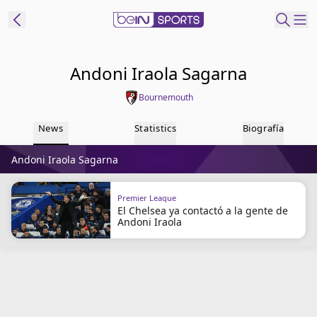
t Bein
Andoni Iraola Sagarna
Bournemouth
EN
ES
Language
News
Statistics
Biografía
United States
Edition
Andoni Iraola Sagarna
beIN XTRA
Premier League
El Chelsea ya contactó a la gente de
Administrar
Andoni Iraola
notificaciones
Programación
Contáctanos