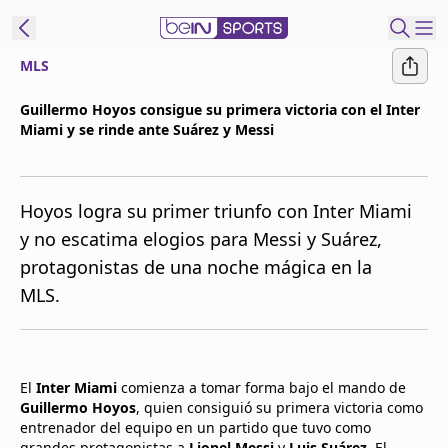
MLS
t Bein
Guillermo Hoyos consigue su primera victoria con el Inter
Miami y se rinde ante Suárez y Messi
EN
ES
Language
United States
Edition
Hoyos logra su primer triunfo con Inter Miami
y no escatima elogios para Messi y Suárez,
beIN XTRA
protagonistas de una noche mágica en la
MLS.
Administrar
notificaciones
Programación
Contáctanos
El
Inter Miami
comienza a tomar forma bajo el mando de
Guillermo Hoyos
, quien consiguió su primera victoria como
entrenador del equipo en un partido que tuvo como
grandes protagonistas a
Lionel Messi
y
Luis Suárez
. El