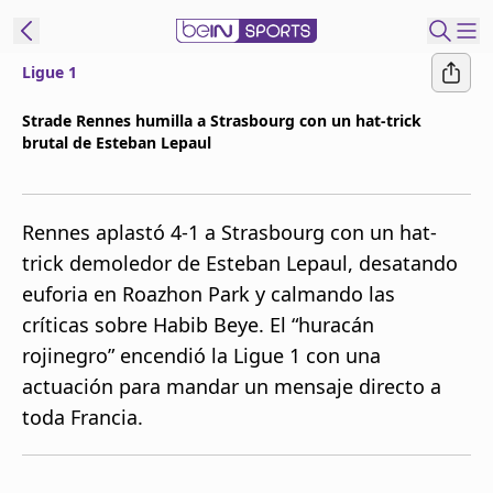
Ligue 1
t Bein
Strade Rennes humilla a Strasbourg con un hat-trick
brutal de Esteban Lepaul
EN
ES
Language
United States
Edition
Rennes aplastó 4-1 a Strasbourg con un hat-
trick demoledor de Esteban Lepaul, desatando
beIN XTRA
euforia en Roazhon Park y calmando las
críticas sobre Habib Beye. El “huracán
Administrar
rojinegro” encendió la Ligue 1 con una
notificaciones
actuación para mandar un mensaje directo a
Programación
toda Francia.
Contáctanos