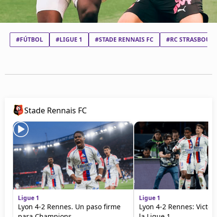
#FÚTBOL
#LIGUE 1
#STADE RENNAIS FC
#RC STRASBOURG
Stade Rennais FC
Ligue 1
Ligue 1
Lyon 4-2 Rennes. Un paso firme
Lyon 4-2 Rennes: Victori
para Champions
la Ligue 1