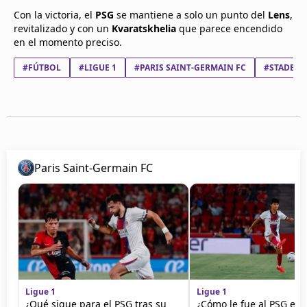
Con la victoria, el
PSG
se mantiene a solo un punto del
Lens
,
revitalizado y con un
Kvaratskhelia
que parece encendido
en el momento preciso.
#FÚTBOL
#LIGUE 1
#PARIS SAINT-GERMAIN FC
#STADE R
Paris Saint-Germain FC
Ligue 1
Ligue 1
¿Qué sigue para el PSG tras su
¿Cómo le fue al PSG en 