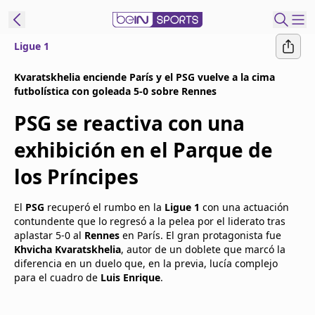
Ligue 1
t Bein
Kvaratskhelia enciende París y el PSG vuelve a la cima
futbolística con goleada 5-0 sobre Rennes
EN
ES
Language
PSG se reactiva con una
United States
Edition
exhibición en el Parque de
los Príncipes
beIN XTRA
El
PSG
recuperó el rumbo en la
Ligue 1
con una actuación
Administrar
contundente que lo regresó a la pelea por el liderato tras
notificaciones
aplastar 5-0 al
Rennes
en París. El gran protagonista fue
Khvicha Kvaratskhelia
, autor de un doblete que marcó la
Programación
diferencia en un duelo que, en la previa, lucía complejo
Contáctanos
para el cuadro de
Luis Enrique
.