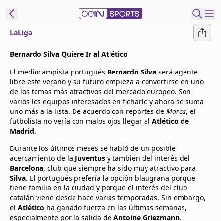
LaLiga
t Bein
Bernardo Silva Quiere Ir al Atlético
El mediocampista portugués
Bernardo Silva
será agente
EN
ES
Language
libre este verano y su futuro empieza a convertirse en uno
de los temas más atractivos del mercado europeo. Son
United States
Edition
varios los equipos interesados en ficharlo y ahora se suma
uno más a la lista. De acuerdo con reportes de
Marca
, el
futbolista no vería con malos ojos llegar al
Atlético de
beIN XTRA
Madrid
.
Durante los últimos meses se habló de un posible
Administrar
acercamiento de la
Juventus
y también del interés del
notificaciones
Barcelona
, club que siempre ha sido muy atractivo para
Programación
Silva
. El portugués prefería la opción blaugrana porque
tiene familia en la ciudad y porque el interés del club
Contáctanos
catalán viene desde hace varias temporadas. Sin embargo,
el
Atlético
ha ganado fuerza en las últimas semanas,
especialmente por la salida de
Antoine Griezmann
.