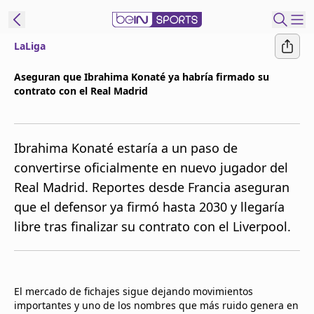
LaLiga
t Bein
Aseguran que Ibrahima Konaté ya habría firmado su
contrato con el Real Madrid
EN
ES
Language
United States
Edition
Ibrahima Konaté estaría a un paso de
convertirse oficialmente en nuevo jugador del
beIN XTRA
Real Madrid. Reportes desde Francia aseguran
que el defensor ya firmó hasta 2030 y llegaría
Administrar
libre tras finalizar su contrato con el Liverpool.
notificaciones
Programación
Contáctanos
El mercado de fichajes sigue dejando movimientos
importantes y uno de los nombres que más ruido genera en