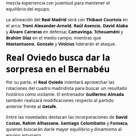
mezcla experiencia con juventud para mantener el
equilibrio del equipo.
La alineación del
Real Madrid
será con
Thibaut Courtois
en
el arco;
Trent Alexander-Arnold
,
Raúl Asencio
,
David Alaba
y
Álvaro Carreras
en defensa;
Camavinga
,
Tchouaméni
y
Brahim Díaz
en el medio campo; mientras que
Mastantuono
,
Gonzalo
y
Vinícius
liderarán el ataque.
Real Oviedo busca dar la
sorpresa en el Bernabéu
Por su parte, el
Real Oviedo
intentará aprovechar las
rotaciones del cuadro madridista para buscar un resultado
histórico como visitante. El entrenador
Guillermo Almada
también realizará modificaciones respecto al partido
anterior frente al
Getafe
.
Entre las novedades destacan las incorporaciones de
David
Costas
,
Rahim Alhassane
,
Santiago Colombatto
y
Fonseca
,
quienes buscarán darle mayor equilibrio y dinamismo al
equipo asturiano.