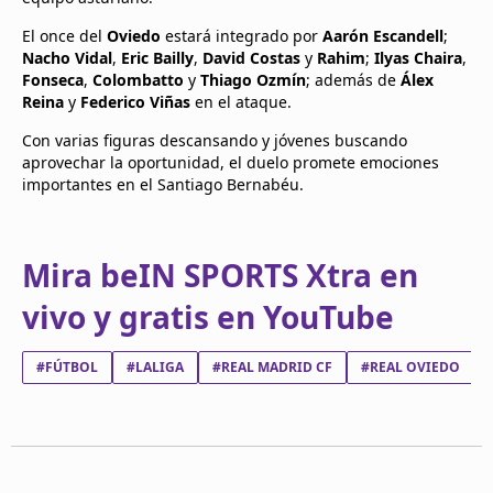
El once del
Oviedo
estará integrado por
Aarón Escandell
;
Nacho Vidal
,
Eric Bailly
,
David Costas
y
Rahim
;
Ilyas Chaira
,
Fonseca
,
Colombatto
y
Thiago Ozmín
; además de
Álex
Reina
y
Federico Viñas
en el ataque.
Con varias figuras descansando y jóvenes buscando
aprovechar la oportunidad, el duelo promete emociones
importantes en el Santiago Bernabéu.
Mira beIN SPORTS Xtra en
vivo y gratis en YouTube
#FÚTBOL
#LALIGA
#REAL MADRID CF
#REAL OVIEDO