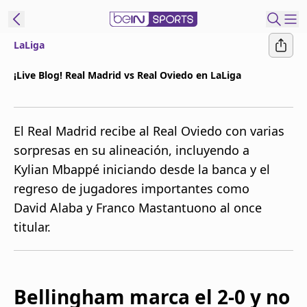
LaLiga
t Bein
¡Live Blog! Real Madrid vs Real Oviedo en LaLiga
EN
ES
Language
El Real Madrid recibe al Real Oviedo con varias
United States
Edition
sorpresas en su alineación, incluyendo a
Kylian Mbappé iniciando desde la banca y el
beIN XTRA
regreso de jugadores importantes como
David Alaba y Franco Mastantuono al once
Administrar
titular.
notificaciones
Programación
Contáctanos
Bellingham marca el 2-0 y no