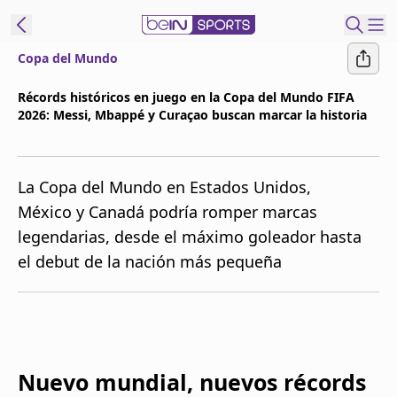
Copa del Mundo
t Bein
Récords históricos en juego en la Copa del Mundo FIFA
2026: Messi, Mbappé y Curaçao buscan marcar la historia
EN
ES
Language
United States
Edition
La Copa del Mundo en Estados Unidos,
México y Canadá podría romper marcas
beIN XTRA
legendarias, desde el máximo goleador hasta
el debut de la nación más pequeña
Administrar
notificaciones
Programación
Contáctanos
Nuevo mundial, nuevos récords