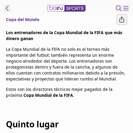
Copa del Mundo
t Bein
Los entrenadores de la Copa Mundial de la FIFA que más
dinero ganan
EN
ES
Language
La Copa Mundial de la FIFA no solo es el torneo más
importante del futbol; también representa un enorme
United States
Edition
negocio alrededor del deporte. Los entrenadores son
protagonistas dentro y fuera de la cancha, y algunos de
ellos cuentan con contratos millonarios debido a la presión,
beIN XTRA
expectativas y proyectos que lideran rumbo al Mundial.
Estos son los directores técnicos mejor pagados de la
Administrar
próxima
Copa Mundial de la FIFA
.
notificaciones
Programación
Contáctanos
Quinto lugar