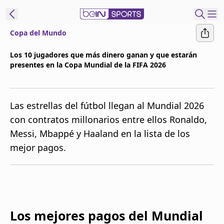
Copa del Mundo
t Bein
Los 10 jugadores que más dinero ganan y que estarán
presentes en la Copa Mundial de la FIFA 2026
EN
ES
Language
United States
Edition
Las estrellas del fútbol llegan al Mundial 2026
con contratos millonarios entre ellos Ronaldo,
beIN XTRA
Messi, Mbappé y Haaland en la lista de los
mejor pagos.
Administrar
notificaciones
Programación
Contáctanos
Los mejores pagos del Mundial