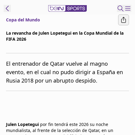
Copa del Mundo
t Bein
La revancha de Julen Lopetegui en la Copa Mundial de la
FIFA 2026
EN
ES
Language
United States
Edition
El entrenador de Qatar vuelve al magno
evento, en el cual no pudo dirigir a España en
beIN XTRA
Rusia 2018 por un abrupto despido.
Administrar
notificaciones
Programación
Contáctanos
Julen Lopetegui
por fin tendrá este 2026 su noche
mundialista, al frente de la selección de Qatar, en un