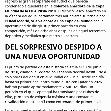
regreso al gran escaparate del fútbol que parecía
condenado a quedarse en la
dolorosa anécdota de la Copa
Mundial de la FIFA Rusia 2018
. El técnico vasco, apartado en
la víspera del aquel certamen tras anunciarse su fichaje por
el
Real Madrid
,
vuelve ahora a una Copa del Mundo
con la
oportunidad de dirigir su primer partido en esta
competición, más de ocho años después de aquel terremoto
deportivo y mediático que marcó su carrera.
DEL SORPRESIVO DESPIDO A
UNA NUEVA OPORTUNIDAD
El punto de partida de esta historia se sitúa el 13 de junio
de 2018, cuando la Federación Española decidió destituirlo a
solo horas del debut en el Mundial de Rusia. Desde ese día
hasta su primer encuentro mundialista con Qatar en 2026
habrán pasado aproximadamente 2 MIL 921 días, un
periodo en el que Lopetegui ha transitado por clubes de
élite, procesos de exigencia máxima y una constante
revalidación de su perfil como entrenador de primer nivel.
Lejos de quedar en el olvido, aquel episodio se convirtió en