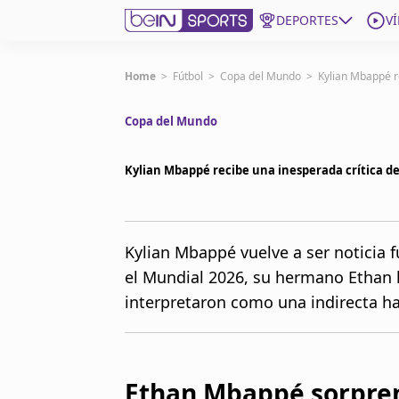
DEPORTES
V
Get Bein
Home
>
Fútbol
>
Copa del Mundo
>
Kylian Mbappé r
Copa del Mundo
Language
EN
ES
Edition
United States
Kylian Mbappé recibe una inesperada crítica d
beIN XTRA
Kylian Mbappé vuelve a ser noticia 
el Mundial 2026, su hermano Ethan
Administrar notificaciones
Programación
interpretaron como una indirecta hac
Contáctanos
Ethan Mbappé sorpren