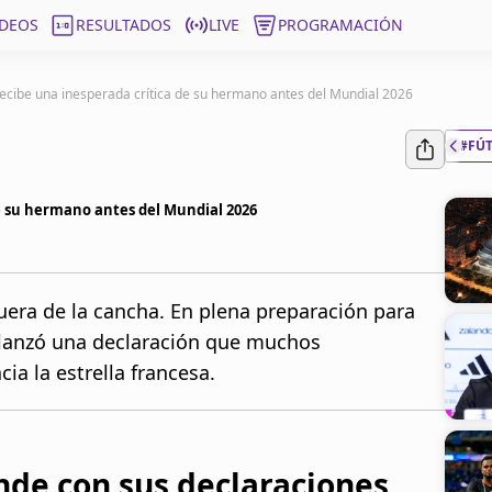
ÍDEOS
RESULTADOS
LIVE
PROGRAMACIÓN
ecibe una inesperada crítica de su hermano antes del Mundial 2026
#FÚ
e su hermano antes del Mundial 2026
fuera de la cancha. En plena preparación para
 lanzó una declaración que muchos
ia la estrella francesa.
de con sus declaraciones